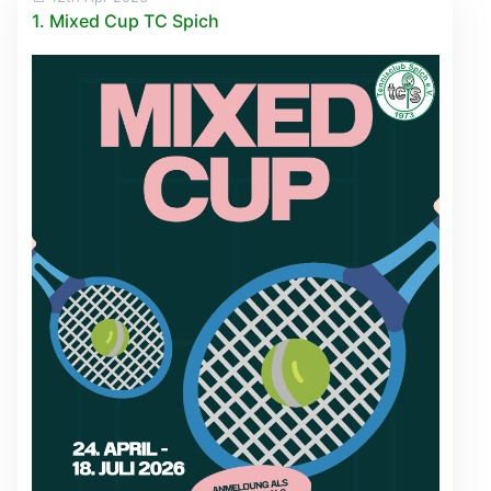
1. Mixed Cup TC Spich