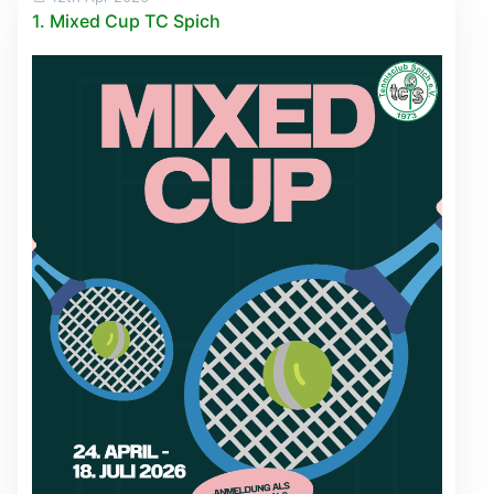
1. Mixed Cup TC Spich