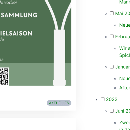
Mann
Mai 2
Neue
Februa
Wir 
Spic
Janua
Neue
Afte
2022
AKTUELLES
Juni 2
Zwei
in d