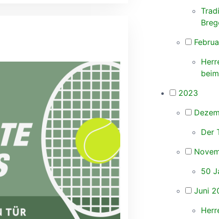
Trad
Breg
Februa
Herr
beim
2023
Dezem
Der 
Novem
50 J
Juni 2
Herr