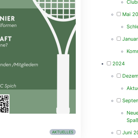
Club
Mai 2
Schl
Janua
Komm
2024
Dezem
Aktu
Septe
Neue
Spaß
Juni 2
AKTUELLES