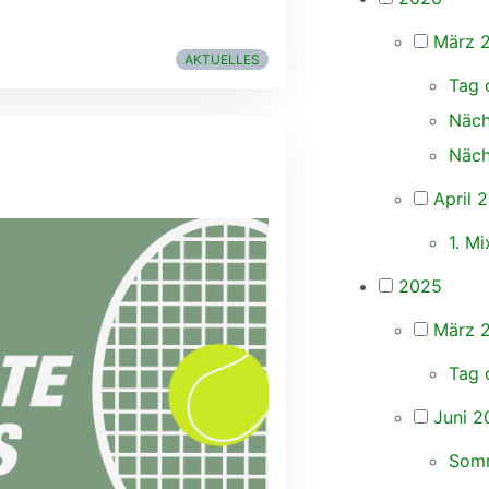
März 
AKTUELLES
Tag 
Näch
Näch
April 
1. M
2025
März 
Tag 
Juni 2
Somm