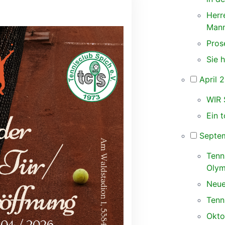
Herr
Mann
Pros
Sie 
April 
WIR 
Ein t
Septe
Tenn
Olym
Neue
Tenn
Okto