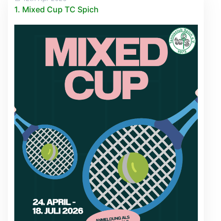
1. Mixed Cup TC Spich