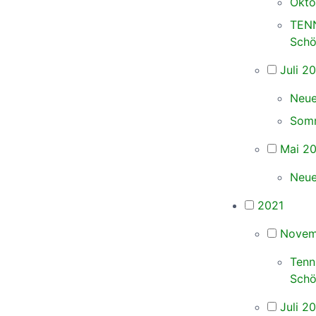
Okto
TENN
Schö
Juli 2
Neue
Somm
Mai 2
Neue
2021
Novem
Tenn
Schö
Juli 2