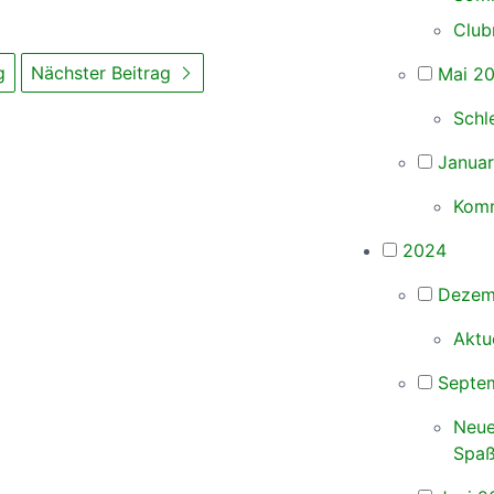
Club
g
Nächster Beitrag
Mai 2
Schl
Janua
Komm
2024
Dezem
Aktu
Septe
Neue
Spaß