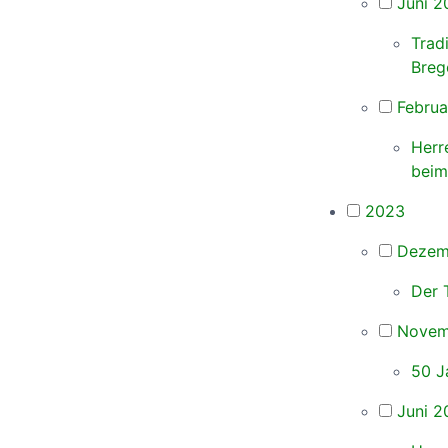
Juni 2
Trad
Breg
Februa
Herr
beim
2023
Dezem
Der 
Novem
50 J
Juni 2