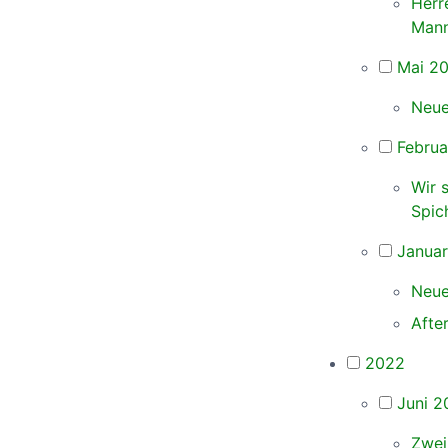
Herr
Mann
Mai 2
Neue
Februa
Wir 
Spic
Janua
Neue
Afte
2022
Juni 2
Zwei