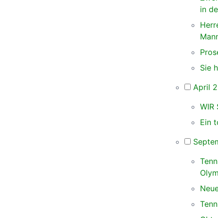
in d
Herr
Mann
Pros
Sie 
April 
WIR 
Ein t
Septe
Tenn
Olym
Neue
Tenn