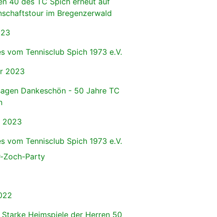
en 40 des TC Spich erneut auf
schaftstour im Bregenzerwald
023
s vom Tennisclub Spich 1973 e.V.
r 2023
sagen Dankeschön - 50 Jahre TC
h
r 2023
s vom Tennisclub Spich 1973 e.V.
r-Zoch-Party
022
 Starke Heimspiele der Herren 50