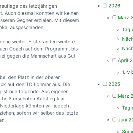
2026
auflage des letztjährigen
t. Auch diesmal konnten wir keinen
März 
esseren Gegner erzielen. Mit diesem
Pokal ausgeschieden.
Tag 
Näch
oche weiter. Erst standen weitere
Näch
neuen Coach auf dem Programm, bis
iel gegen die Mannschaft aus Gut
April 
1. M
abei den Platz in der oberen
2025
uck auf den TC Lohmar aus. Die
ist nun folgende: Aus eigener
März 
 heiß ersehnten Aufstieg klar
Niederlage könnten wir jedoch
Tag 
ehen, sofern wir selber das letzte
Juni 2
en.
Somm