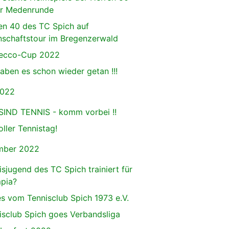
er Medenrunde
en 40 des TC Spich auf
schaftstour im Bregenzerwald
ecco-Cup 2022
haben es schon wieder getan !!!
2022
SIND TENNIS - komm vorbei !!
oller Tennistag!
mber 2022
isjugend des TC Spich trainiert für
pia?
s vom Tennisclub Spich 1973 e.V.
isclub Spich goes Verbandsliga