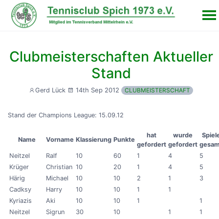
Clubmeisterschaften Aktueller
Stand
14th Sep 2012
Gerd Lück
CLUBMEISTERSCHAFT
Stand der Champions League: 15.09.12
hat
wurde
Spiel
Name
Vorname
Klassierung
Punkte
gefordert
gefordert
gesam
Neitzel
Ralf
10
60
1
4
5
Krüger
Christian
10
20
1
4
5
Härig
Michael
10
10
2
1
3
Cadksy
Harry
10
10
1
1
Kyriazis
Aki
10
10
1
1
Neitzel
Sigrun
30
10
1
1