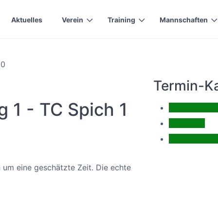
Aktuelles
Verein
Training
Mannschaften
30
Termin-Ka
 1 - TC Spich 1
Auswärtsspie
Heimspiel
Veranstaltun
h um eine geschätzte Zeit. Die echte